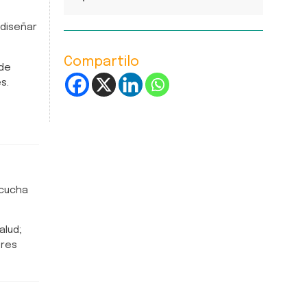
ediseñar
Compartilo
 de
s.
scucha
alud;
ores