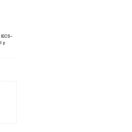
l
IECS
–
l y