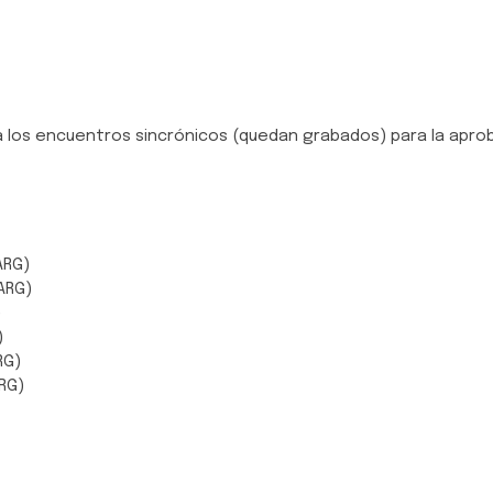
 a los encuentros sincrónicos (quedan grabados) para la apro
ARG)
ARG)
)
)
RG)
ARG)