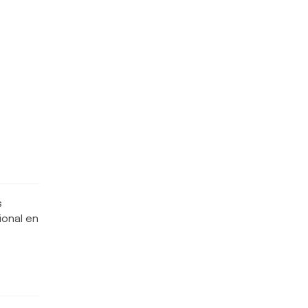
s
ional en